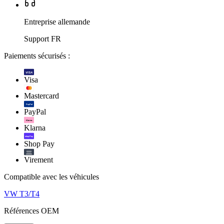
Entreprise allemande
Support FR
Paiements sécurisés :
VISA
Visa
Mastercard
PayPal
PayPal
Klarna.
Klarna
shop Pay
Shop Pay
Virement
Compatible avec les véhicules
VW T3/T4
Références OEM