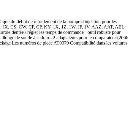
ique du début de refoulement de la pompe d'injection pour les
s: JD, JX, CS, CW, CP, CP, KY, 1X, 1Z, 1W, JP, 1V, AAZ, AAT, AEL,
entée / régler les temps de commande - outil robuste pour
allonge de sonde à cadran - 2 adaptateurs pour le comparateur (2066
e stockage Les numéros de piece AT0070 Compatibilité dans les voitures