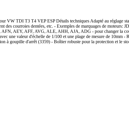
t pour VW TDI T3 T4 VEP ESP Détails techniques Adapté au réglage stat
cement des courroies dentées, etc. - Exemples de marquages de moteur
AEY, AFF, AVG, ALE, AHH, AJA, ADG - pour changer la courroie d
avec une valeur d'échelle de 1/100 et une plage de mesure de 10mm - R
tion à goupille d'arrêt (3359) - Boîtier robuste pour la protection et l